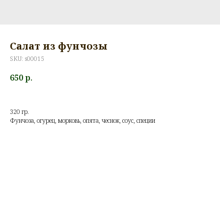
Салат из фунчозы
SKU:
s00015
650
р.
320 гр.
Фунчоза, огурец, морковь, опята, чеснок, соус, специи